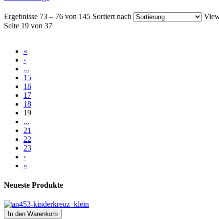
Ergebnisse 73 – 76 von 145
Sortiert nach
View
Seite 19 von 37
«
‹
...
15
16
17
18
19
...
21
22
23
›
»
Neueste Produkte
In den Warenkorb