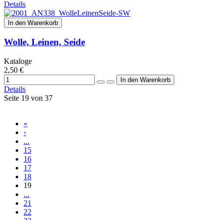
Details
In den Warenkorb
Wolle, Leinen, Seide
Kataloge
2,50 €
Details
Seite 19 von 37
«
‹
...
15
16
17
18
19
...
21
22