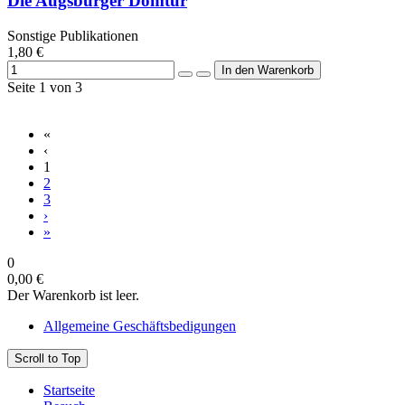
Die Augsburger Domtür
Sonstige Publikationen
1,80 €
Seite 1 von 3
«
‹
1
2
3
›
»
0
0,00 €
Der Warenkorb ist leer.
Allgemeine Geschäftsbedigungen
Scroll to Top
Startseite