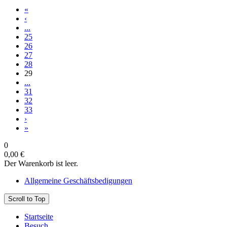
«
‹
...
25
26
27
28
29
...
31
32
33
›
»
0
0,00 €
Der Warenkorb ist leer.
Allgemeine Geschäftsbedigungen
Scroll to Top
Startseite
Besuch