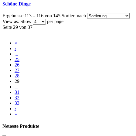
Schöne Dinge
Ergebnisse 113 – 116 von 145
Sortiert nach
View as:
Show
per page
Seite 29 von 37
«
‹
...
25
26
27
28
29
...
31
32
33
›
»
Neueste Produkte