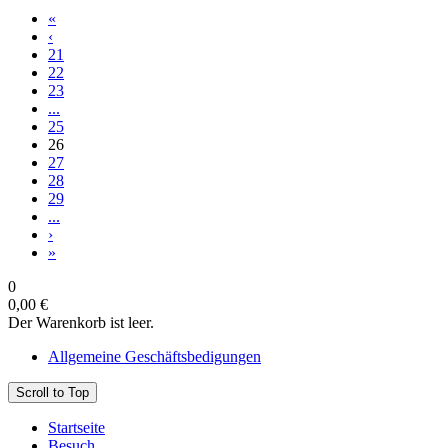
«
‹
21
22
23
...
25
26
27
28
29
...
›
»
0
0,00 €
Der Warenkorb ist leer.
Allgemeine Geschäftsbedigungen
Scroll to Top
Startseite
Besuch