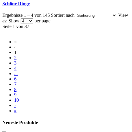
Schöne Dinge
Ergebnisse 1 – 4 von 145
Sortiert nach
View
as:
Show
per page
Seite 1 von 37
«
‹
1
2
3
4
...
6
7
8
9
10
›
»
Neueste Produkte