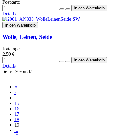
Postkarte
Details
In den Warenkorb
Wolle, Leinen, Seide
Kataloge
2,50 €
Details
Seite 19 von 37
«
‹
...
15
16
17
18
19
...