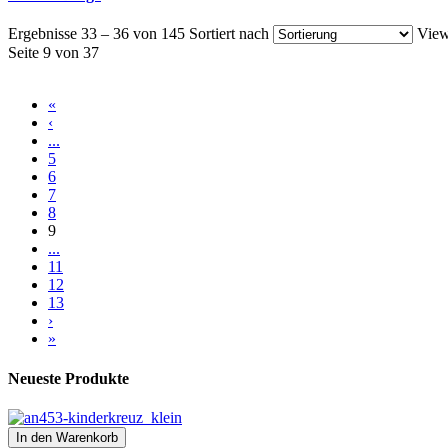
Ergebnisse 33 – 36 von 145
Sortiert nach
View
Seite 9 von 37
«
‹
...
5
6
7
8
9
...
11
12
13
›
»
Neueste Produkte
In den Warenkorb