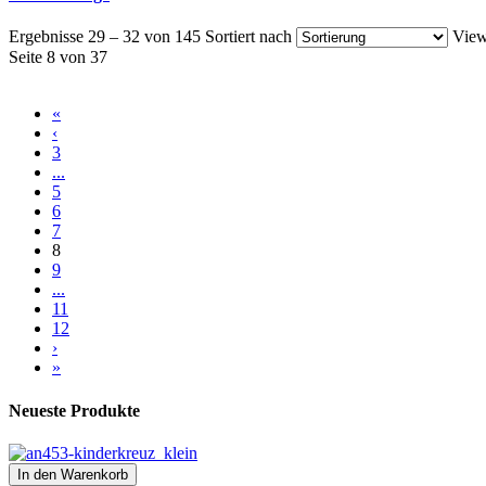
Ergebnisse 29 – 32 von 145
Sortiert nach
View
Seite 8 von 37
«
‹
3
...
5
6
7
8
9
...
11
12
›
»
Neueste Produkte
In den Warenkorb