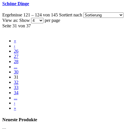
Schöne Dinge
Ergebnisse 121 – 124 von 145
Sortiert nach
View as:
Show
per page
Seite 31 von 37
«
‹
26
27
28
...
30
31
32
33
34
...
›
»
Neueste Produkte