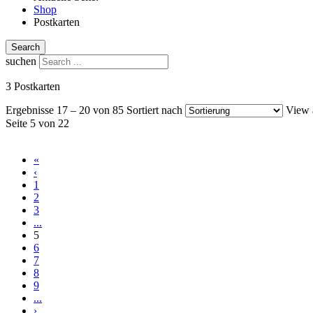
Shop
Postkarten
Search
suchen
3 Postkarten
Ergebnisse 17 – 20 von 85
Sortiert nach
View 
Seite 5 von 22
«
‹
1
2
3
...
5
6
7
8
9
...
›