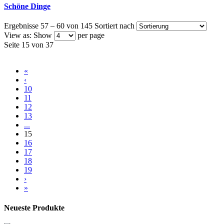
Schöne Dinge
Ergebnisse 57 – 60 von 145
Sortiert nach
View as:
Show
per page
Seite 15 von 37
«
‹
10
11
12
13
...
15
16
17
18
19
›
»
Neueste Produkte