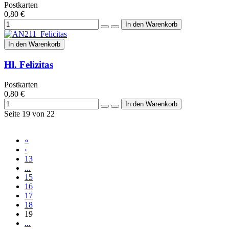
Postkarten
0,80 €
In den Warenkorb
Hl. Felizitas
Postkarten
0,80 €
Seite 19 von 22
«
‹
13
...
15
16
17
18
19
...