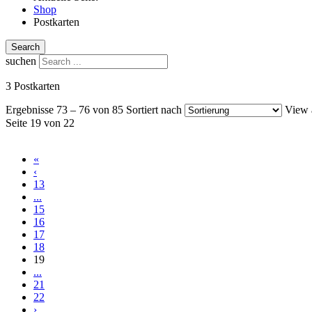
Shop
Postkarten
Search
suchen
3 Postkarten
Ergebnisse 73 – 76 von 85
Sortiert nach
View 
Seite 19 von 22
«
‹
13
...
15
16
17
18
19
...
21
22
›