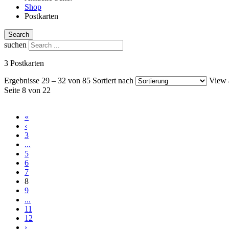
Shop
Postkarten
Search
suchen
3 Postkarten
Ergebnisse 29 – 32 von 85
Sortiert nach
View 
Seite 8 von 22
«
‹
3
...
5
6
7
8
9
...
11
12
›