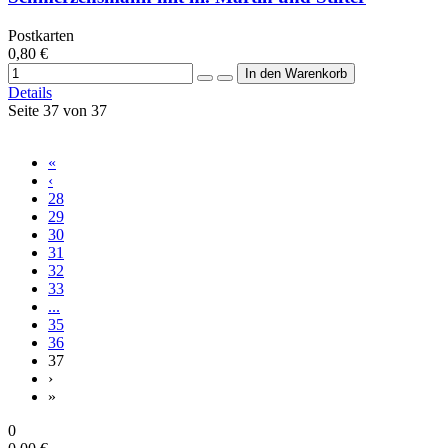
Postkarten
0,80 €
Details
Seite 37 von 37
«
‹
28
29
30
31
32
33
...
35
36
37
›
»
0