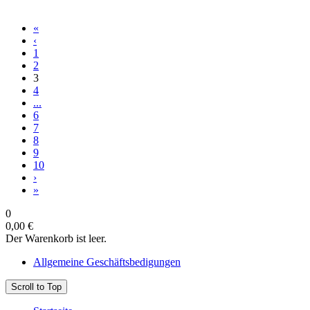
«
‹
1
2
3
4
...
6
7
8
9
10
›
»
0
0,00 €
Der Warenkorb ist leer.
Allgemeine Geschäftsbedigungen
Scroll to Top