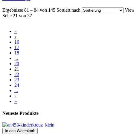
Ergebnisse 81 – 84 von 145
Sortiert nach
View
Seite 21 von 37
«
‹
16
17
18
...
20
21
22
23
24
...
›
»
Neueste Produkte
In den Warenkorb