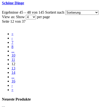
Schöne Dinge
Ergebnisse 45 – 48 von 145
Sortiert nach
View as:
Show
per page
Seite 12 von 37
«
‹
7
8
...
10
11
12
13
14
...
16
›
»
Neueste Produkte