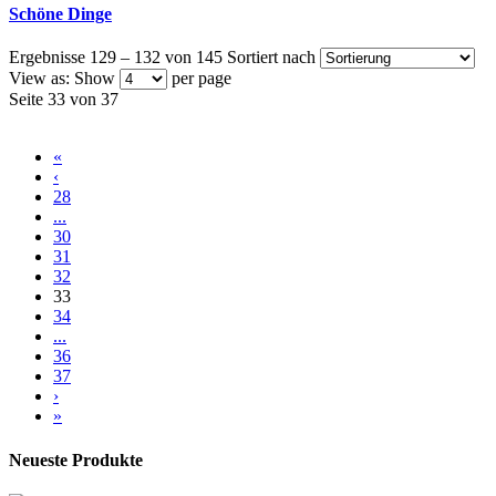
Schöne Dinge
Ergebnisse 129 – 132 von 145
Sortiert nach
View as:
Show
per page
Seite 33 von 37
«
‹
28
...
30
31
32
33
34
...
36
37
›
»
Neueste Produkte