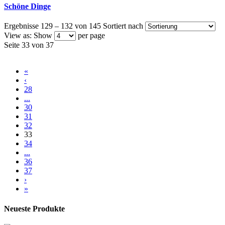
Schöne Dinge
Ergebnisse 129 – 132 von 145
Sortiert nach
View as:
Show
per page
Seite 33 von 37
«
‹
28
...
30
31
32
33
34
...
36
37
›
»
Neueste Produkte