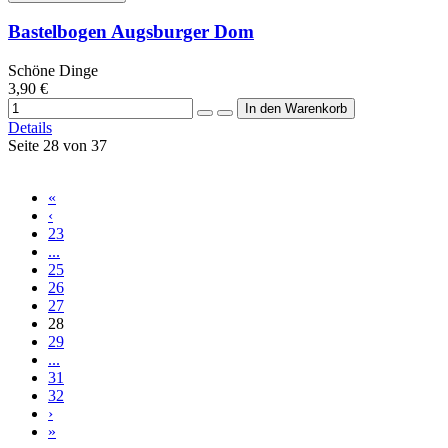
Bastelbogen Augsburger Dom
Schöne Dinge
3,90 €
Details
Seite 28 von 37
«
‹
23
...
25
26
27
28
29
...
31
32
›
»