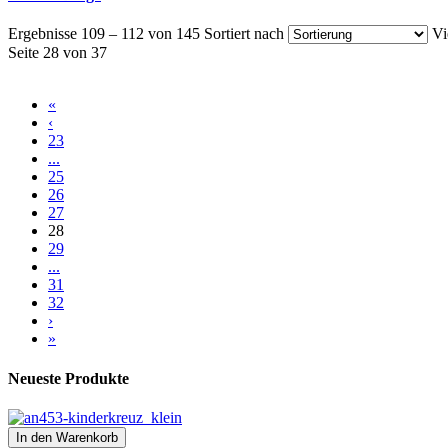
Ergebnisse 109 – 112 von 145
Sortiert nach
Vi
Seite 28 von 37
«
‹
23
...
25
26
27
28
29
...
31
32
›
»
Neueste Produkte
In den Warenkorb