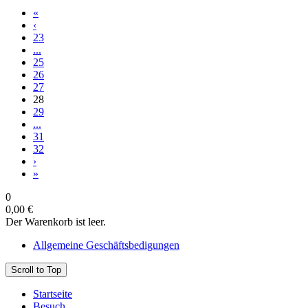
«
‹
23
...
25
26
27
28
29
...
31
32
›
»
0
0,00 €
Der Warenkorb ist leer.
Allgemeine Geschäftsbedigungen
Scroll to Top
Startseite
Besuch