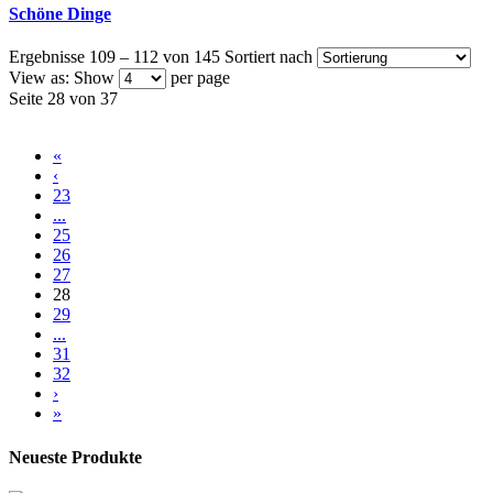
Schöne Dinge
Ergebnisse 109 – 112 von 145
Sortiert nach
View as:
Show
per page
Seite 28 von 37
«
‹
23
...
25
26
27
28
29
...
31
32
›
»
Neueste Produkte