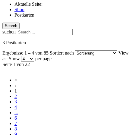
Aktuelle Seite:
Shop
Postkarten
Search
suchen
3 Postkarten
Ergebnisse 1 – 4 von 85
Sortiert nach
View
as:
Show
per page
Seite 1 von 22
«
‹
1
2
3
4
...
6
7
8
9