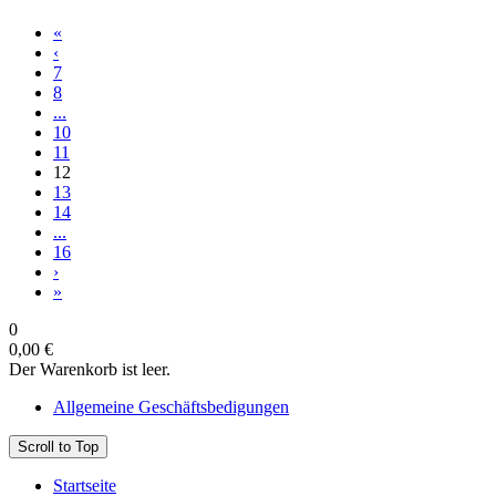
«
‹
7
8
...
10
11
12
13
14
...
16
›
»
0
0,00 €
Der Warenkorb ist leer.
Allgemeine Geschäftsbedigungen
Scroll to Top
Startseite