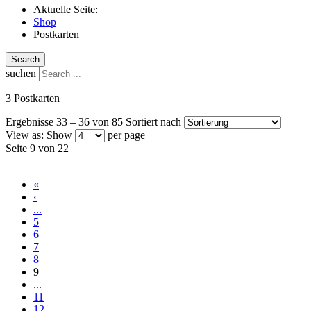
Aktuelle Seite:
Shop
Postkarten
Search
suchen
3 Postkarten
Ergebnisse 33 – 36 von 85
Sortiert nach
View as:
Show
per page
Seite 9 von 22
«
‹
...
5
6
7
8
9
...
11
12