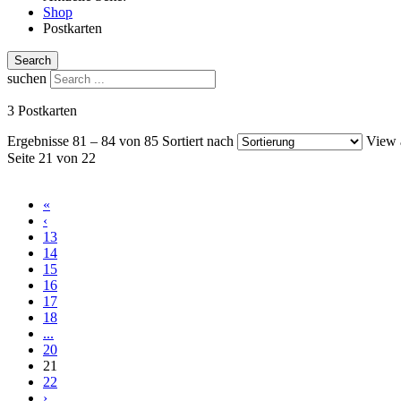
Shop
Postkarten
Search
suchen
3 Postkarten
Ergebnisse 81 – 84 von 85
Sortiert nach
View 
Seite 21 von 22
«
‹
13
14
15
16
17
18
...
20
21
22
›