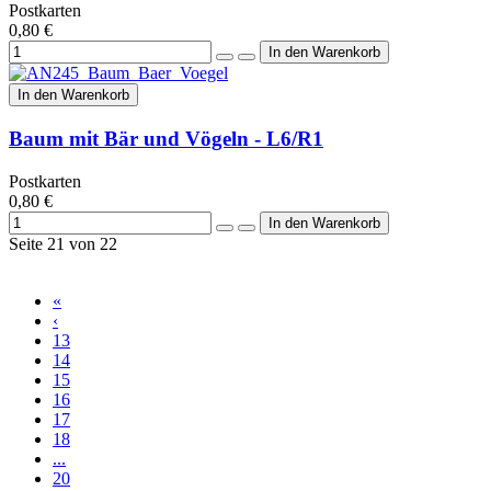
Postkarten
0,80 €
In den Warenkorb
Baum mit Bär und Vögeln - L6/R1
Postkarten
0,80 €
Seite 21 von 22
«
‹
13
14
15
16
17
18
...
20