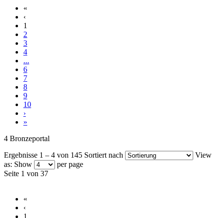
«
‹
1
2
3
4
...
6
7
8
9
10
›
»
4 Bronzeportal
Ergebnisse 1 – 4 von 145
Sortiert nach
View
as:
Show
per page
Seite 1 von 37
«
‹
1