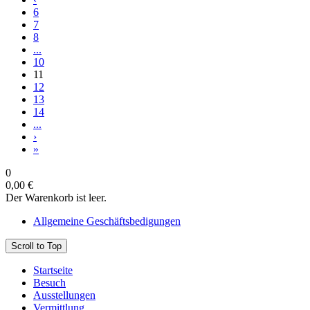
6
7
8
...
10
11
12
13
14
...
›
»
0
0,00 €
Der Warenkorb ist leer.
Allgemeine Geschäftsbedigungen
Scroll to Top
Startseite
Besuch
Ausstellungen
Vermittlung