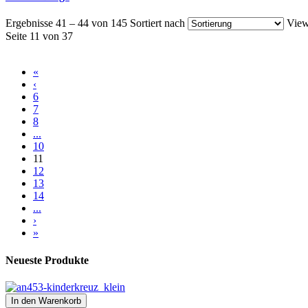
Ergebnisse 41 – 44 von 145
Sortiert nach
View
Seite 11 von 37
«
‹
6
7
8
...
10
11
12
13
14
...
›
»
Neueste Produkte
In den Warenkorb