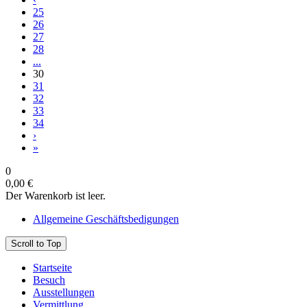
25
26
27
28
...
30
31
32
33
34
›
»
0
0,00 €
Der Warenkorb ist leer.
Allgemeine Geschäftsbedigungen
Scroll to Top
Startseite
Besuch
Ausstellungen
Vermittlung