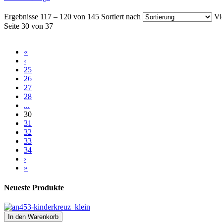
Ergebnisse 117 – 120 von 145
Sortiert nach
Vi
Seite 30 von 37
«
‹
25
26
27
28
...
30
31
32
33
34
›
»
Neueste Produkte
In den Warenkorb