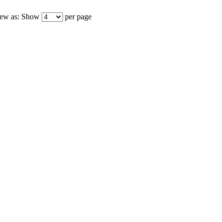
ew as:
Show
per page