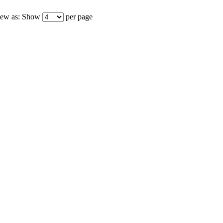
ew as:
Show
per page