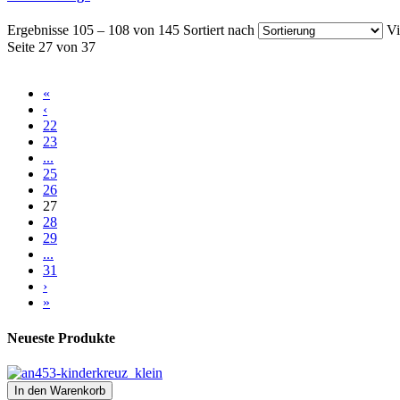
Ergebnisse 105 – 108 von 145
Sortiert nach
Vi
Seite 27 von 37
«
‹
22
23
...
25
26
27
28
29
...
31
›
»
Neueste Produkte
In den Warenkorb