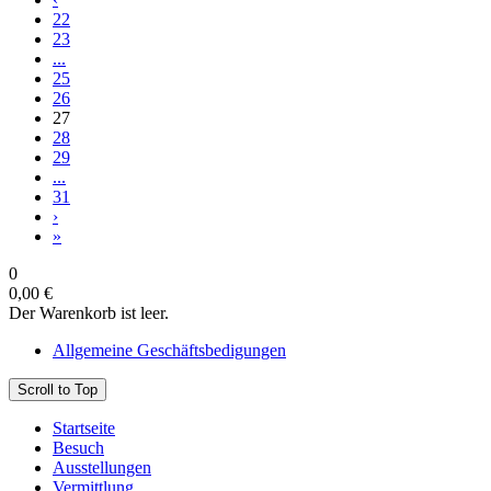
22
23
...
25
26
27
28
29
...
31
›
»
0
0,00 €
Der Warenkorb ist leer.
Allgemeine Geschäftsbedigungen
Scroll to Top
Startseite
Besuch
Ausstellungen
Vermittlung